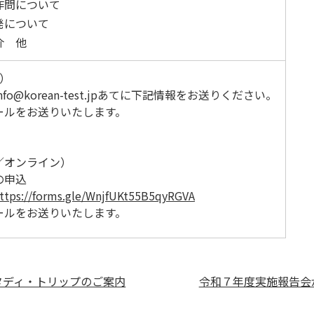
作問について
発について
介 他
）
o@korean-test.jpあてに下記情報をお送りください。
ルをお送りいたします。
オンライン）
の申込
ttps://forms.gle/WnjfUKt55B5qyRGVA
ルをお送りいたします。
タディ・トリップのご案内
令和７年度実施報告会