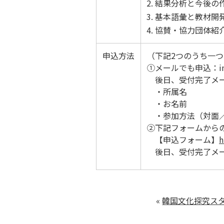
結果分析と今後の
基本語彙と教材開
協賛・協力団体紹
申込方法
（下記2つのうち一つ
①メールでも申込：inf
後日、受付完了メー
・所属名
・お名前
・参加方法（対面／
②下記フォームから
【申込フォーム】
h
後日、受付完了メー
«
韓国文化探究ス