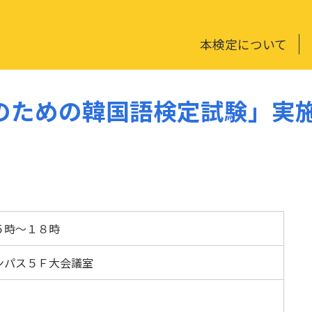
本検定について
のための韓国語検定試験」実
５時～１８時
ンパス５Ｆ大会議室