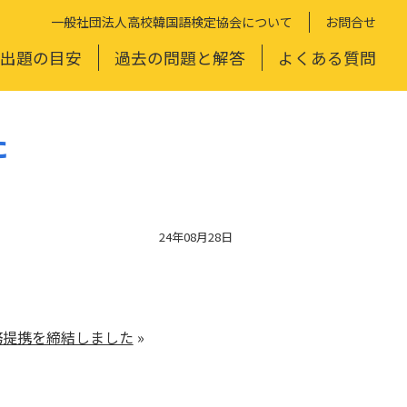
一般社団法人高校韓国語検定協会について
お問合せ
出題の目安
過去の問題と解答
よくある質問
た
24年08月28日
務提携を締結しました
»