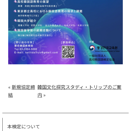
«
新規協定締
韓国文化探究スタディ・トリップのご案
結
内
»
本検定について